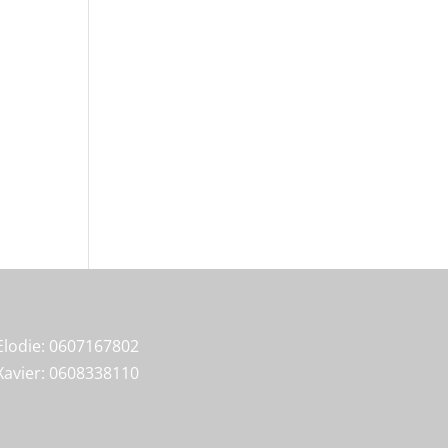
Elodie: 0607167802
Xavier: 0608338110