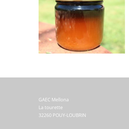
GAEC Mellona
La tourette
32260 POUY-LOUBRIN