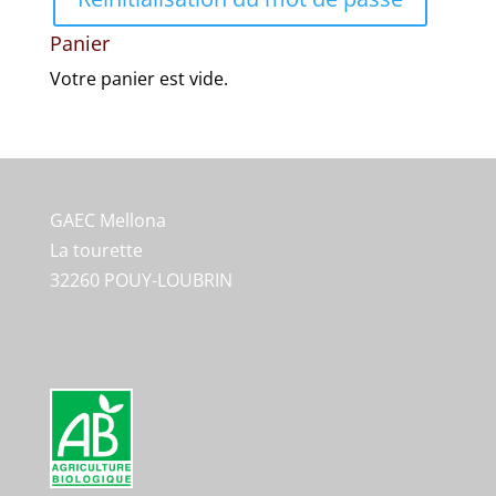
Panier
Votre panier est vide.
GAEC Mellona
La tourette
32260 POUY-LOUBRIN