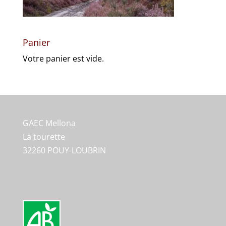
Panier
Votre panier est vide.
GAEC Mellona
La tourette
32260 POUY-LOUBRIN